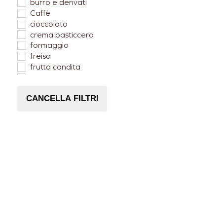
burro e derivati
Caffè
cioccolato
crema pasticcera
formaggio
freisa
frutta candita
Lampone
Mango
CANCELLA FILTRI
Mela
Nocciole Piemonte
Pera
pesca
ricotta
zabaione
zenzero