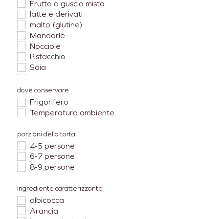
Frutta a guscio mista
latte e derivati
malto (glutine)
Mandorle
Nocciole
Pistacchio
Soia
Solfiti
uova
dove conservare
Frigorifero
Temperatura ambiente
porzioni della torta
4-5 persone
6-7 persone
8-9 persone
ingrediente caratterizzante
albicocca
Arancia