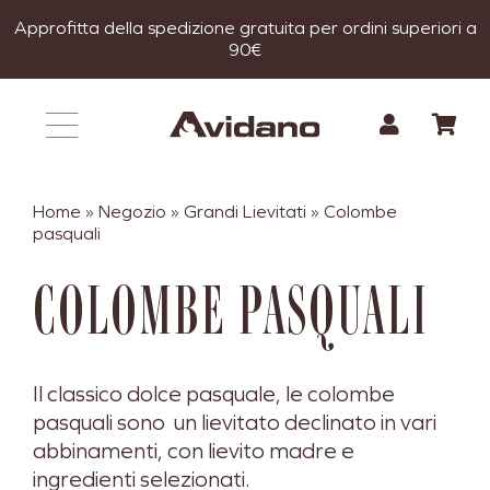
Salta
Approfitta della spedizione gratuita per ordini superiori a
al
90€
contenuto
Home
»
Negozio
»
Grandi Lievitati
»
Colombe
pasquali
COLOMBE PASQUALI
Il classico dolce pasquale, le colombe
pasquali sono un lievitato declinato in vari
abbinamenti, con lievito madre e
ingredienti selezionati.