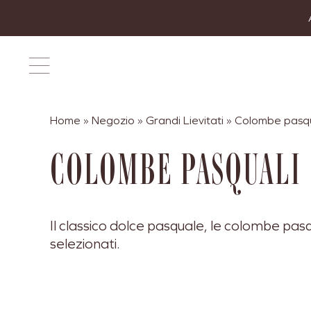
Salta
al
contenuto
Home
»
Negozio
»
Grandi Lievitati
»
Colombe pasqu
COLOMBE PASQUALI
Il classico dolce pasquale, le colombe pasq
selezionati.