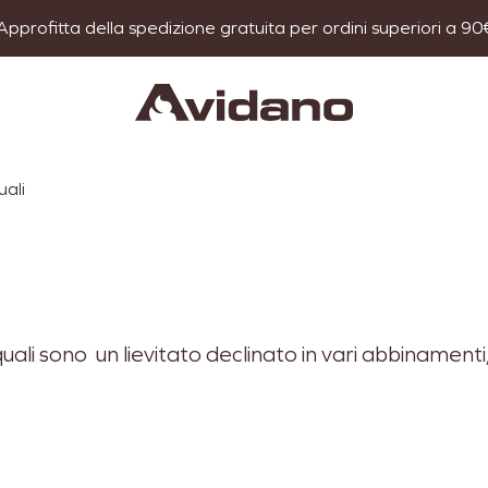
Approfitta della spedizione gratuita per ordini superiori a 90
ali
uali sono un lievitato declinato in vari abbinamenti