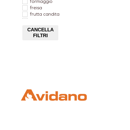
formaggio
freisa
frutta candita
Lampone
Mango
CANCELLA
Mela
FILTRI
Nocciole Piemonte
Pera
pesca
ricotta
zabaione
zenzero