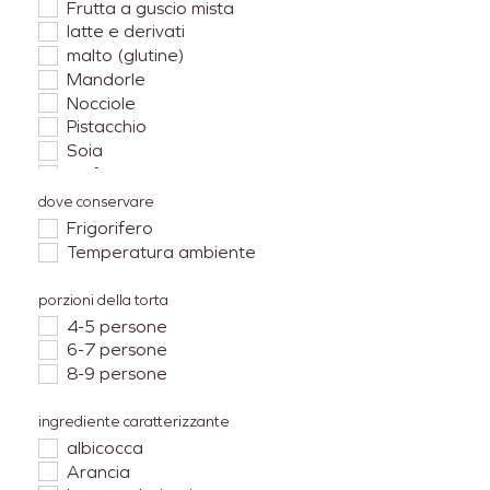
Frutta a guscio mista
latte e derivati
malto (glutine)
Mandorle
Nocciole
Pistacchio
Soia
Solfiti
uova
dove conservare
Frigorifero
Temperatura ambiente
porzioni della torta
4-5 persone
6-7 persone
8-9 persone
ingrediente caratterizzante
albicocca
Arancia