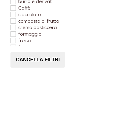
burro e derivati
Caffè
cioccolato
composta di frutta
crema pasticcera
formaggio
freisa
frutta candita
Lampone
CANCELLA FILTRI
Mango
Mela
Nocciole Piemonte
Pera
pesca
ricotta
zabaione
zenzero