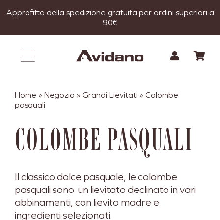
Salta
Approfitta della spedizione gratuita per ordini superiori a
al
90€
contenuto
Home
»
Negozio
»
Grandi Lievitati
»
Colombe
pasquali
COLOMBE PASQUALI
Il classico dolce pasquale, le colombe
pasquali sono un lievitato declinato in vari
abbinamenti, con lievito madre e
ingredienti selezionati.