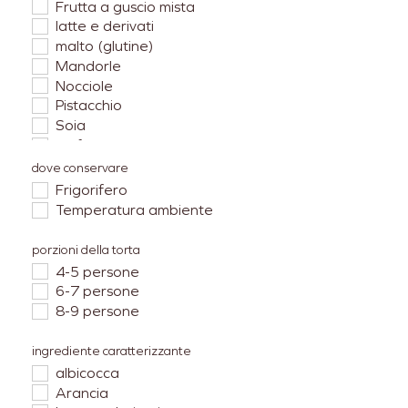
Frutta a guscio mista
latte e derivati
malto (glutine)
Mandorle
Nocciole
Pistacchio
Soia
Solfiti
uova
dove conservare
Frigorifero
Temperatura ambiente
porzioni della torta
4-5 persone
6-7 persone
8-9 persone
ingrediente caratterizzante
albicocca
Arancia