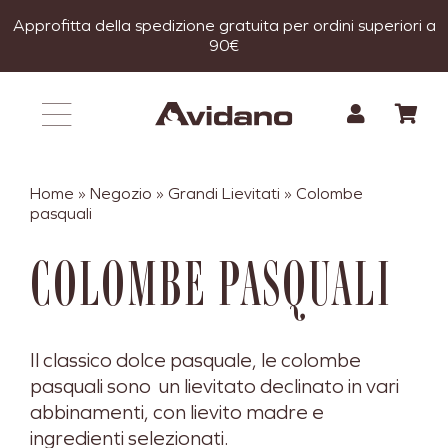
Salta
Approfitta della spedizione gratuita per ordini superiori a
al
90€
contenuto
Home
»
Negozio
»
Grandi Lievitati
»
Colombe
pasquali
COLOMBE PASQUALI
Il classico dolce pasquale, le colombe
pasquali sono un lievitato declinato in vari
abbinamenti, con lievito madre e
ingredienti selezionati.