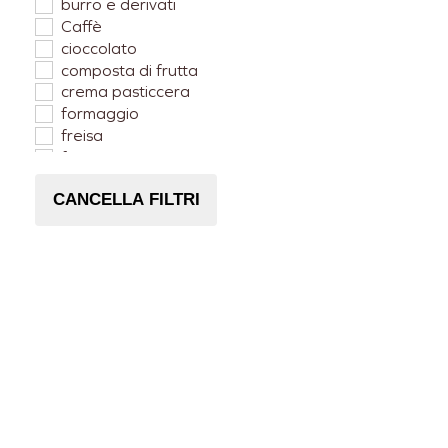
burro e derivati
Caffè
cioccolato
composta di frutta
crema pasticcera
formaggio
freisa
frutta candita
Lampone
CANCELLA FILTRI
Mango
Mela
Nocciole Piemonte
Pera
pesca
ricotta
zabaione
zenzero