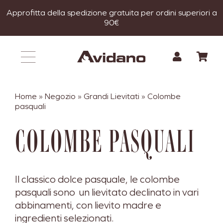
Salta
Approfitta della spedizione gratuita per ordini superiori a
al
90€
contenuto
Home
»
Negozio
»
Grandi Lievitati
»
Colombe
pasquali
COLOMBE PASQUALI
Il classico dolce pasquale, le colombe
pasquali sono un lievitato declinato in vari
abbinamenti, con lievito madre e
ingredienti selezionati.