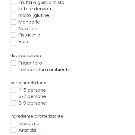
Frutta a guscio mista
latte e derivati
malto (glutine)
Mandorle
Nocciole
Pistacchio
Soia
Solfiti
uova
dove conservare
Frigorifero
Temperatura ambiente
porzioni della torta
4-5 persone
6-7 persone
8-9 persone
ingrediente caratterizzante
albicocca
Arancia