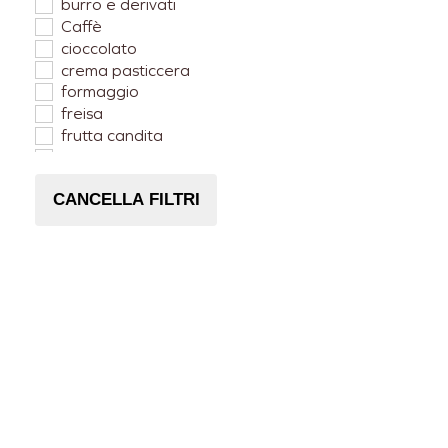
burro e derivati
Caffè
cioccolato
crema pasticcera
formaggio
freisa
frutta candita
Lampone
Mango
CANCELLA FILTRI
Mela
Nocciole Piemonte
Pera
pesca
ricotta
zabaione
zenzero