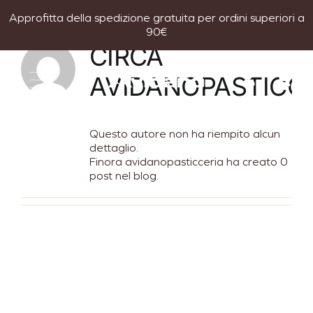
Salta
Approfitta della spedizione gratuita per ordini superiori a
al
90€
contenuto
CIRCA
AVIDANOPASTICC
Questo autore non ha riempito alcun
dettaglio.
Finora avidanopasticceria ha creato 0
post nel blog.