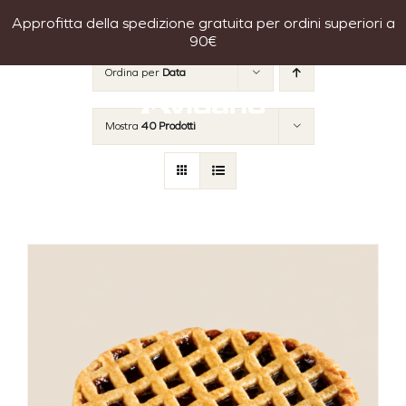
Salta
Approfitta della spedizione gratuita per ordini superiori a
al
90€
contenuto
Ordina per
Data
Mostra
40 Prodotti