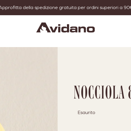
Approfitta della spedizione gratuita per ordini superiori a 90
NOCCIOLA 
Esaurito