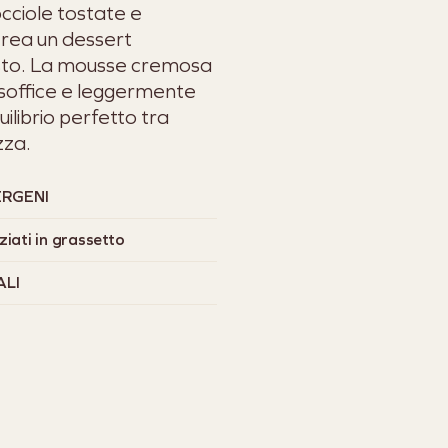
cciole tostate e
crea un dessert
usto. La mousse cremosa
r soffice e leggermente
ilibrio perfetto tra
zza.
ERGENI
ziati in grassetto
ALI