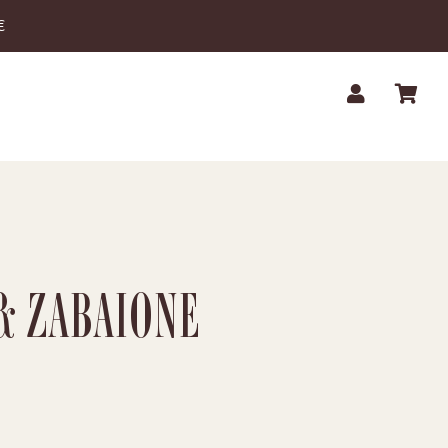
€
& ZABAIONE