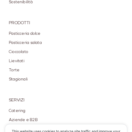
Sostenibilità
PRODOTTI
Pasticceria dolce
Pasticceria salata
Cioccolato
Lievitati
Torte
Stagionali
SERVIZI
Catering
Aziende e B2B
Spedizioni
This website uses cookies to analyze site traffic and improve your